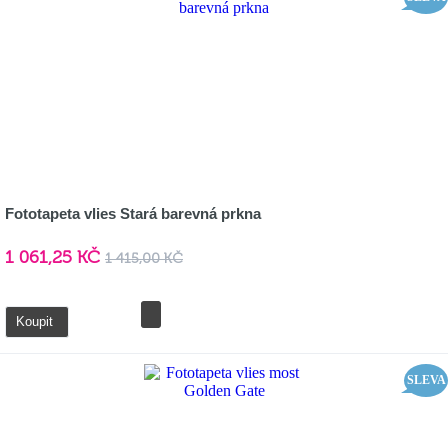
Fototapeta vlies Stará barevná prkna
1 061,25 KČ
1 415,00 KČ
Detail
Koupit
SLEVA