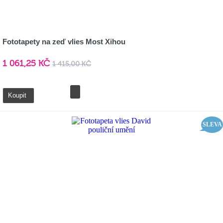
Fototapety na zeď vlies Most Xihou
1 061,25 KČ
1 415,00 KČ
Detail
Koupit
SLEVA