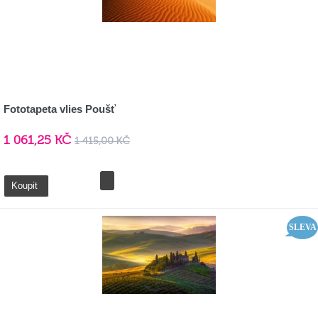
Fototapeta vlies Poušť
1 061,25 KČ
1 415,00 KČ
Detail
Koupit
SLEVA