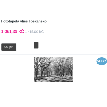
Fototapeta vlies Toskansko
1 061,25 KČ
1 415,00 KČ
Detail
Koupit
SLEVA