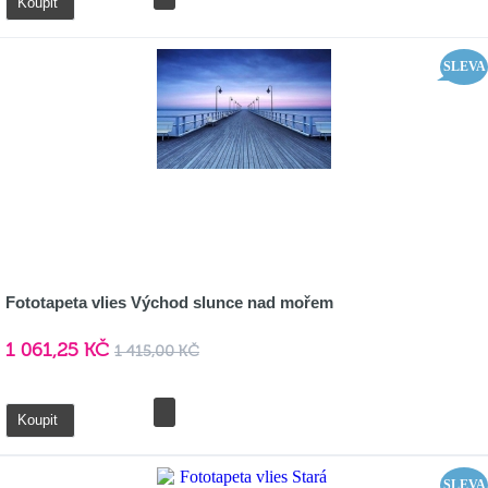
Koupit
SLEVA
Fototapeta vlies Východ slunce nad mořem
1 061,25 KČ
1 415,00 KČ
Detail
Koupit
SLEVA