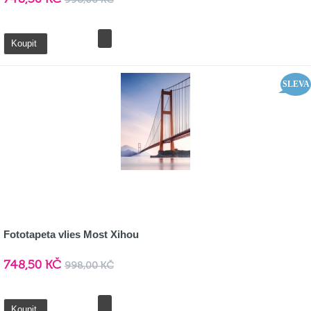
Detail
Koupit
SLEVA
Fototapeta vlies Most Xihou
748,50 KČ
998,00 KČ
Detail
Koupit