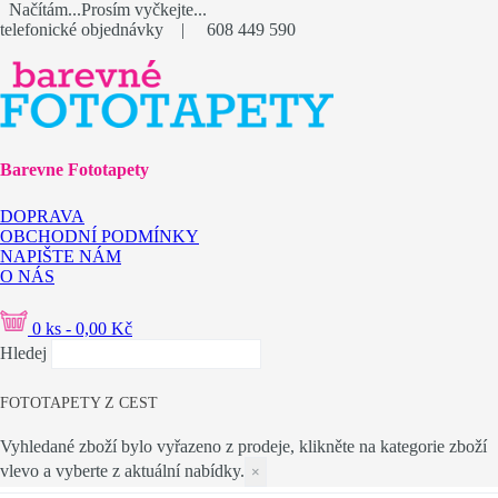
Načítám...Prosím vyčkejte...
telefonické objednávky
|
608 449 590
Barevne Fototapety
DOPRAVA
OBCHODNÍ PODMÍNKY
NAPIŠTE NÁM
O NÁS
0 ks - 0,00 Kč
Hledej
FOTOTAPETY Z CEST
Vyhledané zboží bylo vyřazeno z prodeje, klikněte na kategorie zboží
vlevo a vyberte z aktuální nabídky.
×