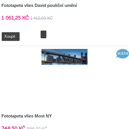
Fototapeta vlies David pouliční umění
1 061,25 KČ
1 415,00 KČ
Detail
Koupit
SLEVA
Fototapeta vlies Most NY
748,50 KČ
998,00 KČ