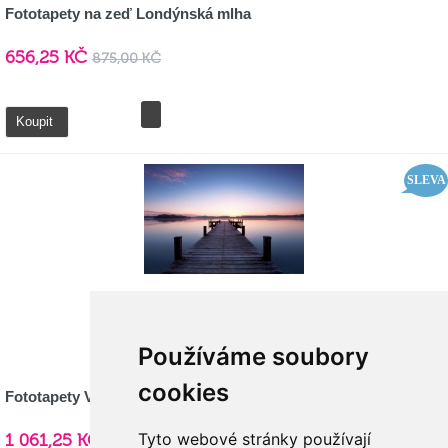
Fototapety na zeď Londýnská mlha
656,25 KČ
875,00 KČ
Detail
Koupit
SLEVA
Používáme soubory
cookies
Fototapety Vliesové Východ slunce
1 061,25 KČ
Tyto webové stránky používají
1 415,00 KČ