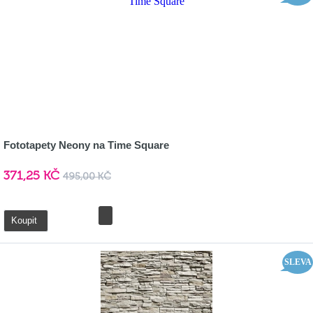
Fototapety Neony na Time Square
371,25 KČ
495,00 KČ
Detail
Koupit
SLEVA