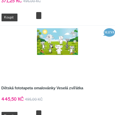
371,25 KČ
495,00 KČ
Detail
Koupit
SLEVA
Dětská fototapeta omalovánky Veselá zvířátka
445,50 KČ
495,00 KČ
Detail