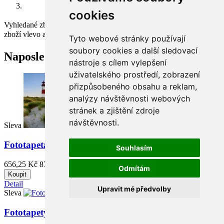
cookies
Vyhledané zboží bylo vyřazeno z prodeje, klikněte na kategorie
zboží vlevo a vyberte z aktuální nabídky.
×
Tyto webové stránky používají
soubory cookies a další sledovací
Naposledy přidané zboží
nástroje s cílem vylepšení
uživatelského prostředí, zobrazení
přizpůsobeného obsahu a reklam,
analýzy návštěvnosti webových
stránek a zjištění zdroje
návštěvnosti.
Sleva
Fototapeta na zeď LIGHTHOUSE, Maják u moře
Souhlasím
656,25 Kč
875,00 Kč
Odmítám
Koupit
Detail
Upravit mé předvolby
Sleva
Fototapety Wizard fotbalový stadion v noci