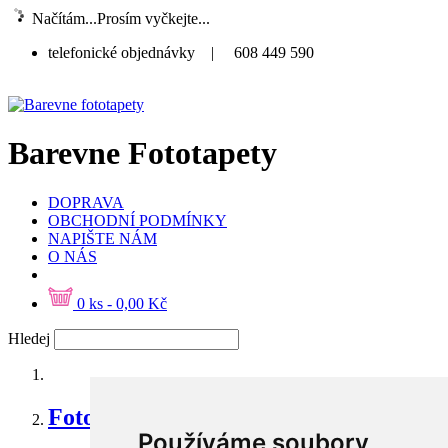
Načítám...Prosím vyčkejte...
telefonické objednávky
|
608 449 590
Barevne Fototapety
DOPRAVA
OBCHODNÍ PODMÍNKY
NAPIŠTE NÁM
O NÁS
0 ks - 0,00 Kč
Hledej
Fototapety z cest
Používáme soubory